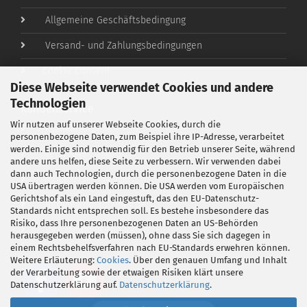
Allgemeine Geschäftsbedingung
Versand- und Zahlungsbedingungen
Cookie Consent
Diese Webseite verwendet Cookies und andere
Technologien
Kundenservice
Wir nutzen auf unserer Webseite Cookies, durch die
Kontaktformular
personenbezogene Daten, zum Beispiel ihre IP-Adresse, verarbeitet
werden. Einige sind notwendig für den Betrieb unserer Seite, während
Tel.:07045-20196-30
andere uns helfen, diese Seite zu verbessern. Wir verwenden dabei
dann auch Technologien, durch die personenbezogene Daten in die
Mobil:0151-11546650
USA übertragen werden können. Die USA werden vom Europäischen
Gerichtshof als ein Land eingestuft, das den EU-Datenschutz-
info@handlauf-inox.de
Standards nicht entsprechen soll. Es bestehe insbesondere das
Risiko, dass Ihre personenbezogenen Daten an US-Behörden
Ihre Meinung und Ideen
herausgegeben werden (müssen), ohne dass Sie sich dagegen in
einem Rechtsbehelfsverfahren nach EU-Standards erwehren können.
Weitere Erläuterung:
Cookies
. Über den genauen Umfang und Inhalt
der Verarbeitung sowie der etwaigen Risiken klärt unsere
Datenschutzerklärung auf.
Datenschutzerklärung
.