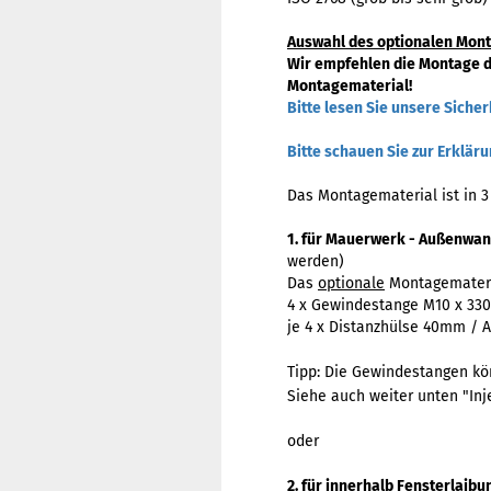
Auswahl des optionalen Mont
Wir empfehlen die Montage d
Montagematerial!
Bitte lesen Sie unsere Sicher
Bitte schauen Sie zur Erklä
Das Montagematerial ist in 3
1. für Mauerwerk - Außenwa
werden)
Das
optionale
Montagemateria
4 x Gewindestange M10 x 33
je 4 x Distanzhülse 40mm / 
Tipp: Die Gewindestangen kö
Siehe auch weiter unten "Inj
oder
2. für
innerhalb Fensterlaibu