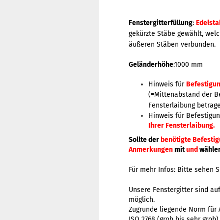
Fenstergitterfüllung
:
Edelsta
gekürzte Stäbe gewählt, welc
äußeren Stäben verbunden.
Geländerhöhe
:1000 mm
Hinweis für
Befestigu
(=
Mittenabstand der B
Fensterlaibung betrag
Hinweis für Befestigu
Ihrer Fensterlaibung.
Sollte der
benötigte Befesti
Anmerkungen
mit
und
wählen
Für mehr Infos:
Bitte sehen S
Unsere Fenstergitter sind a
möglich.
Zugrunde liegende Norm für A
ISO 2768 (grob bis sehr grob