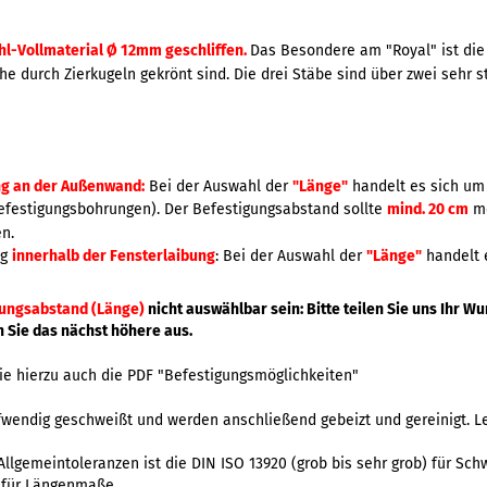
hl-Vollmaterial Ø 12mm geschliffen.
Das Besondere am "Royal" ist die 
he durch Zierkugeln gekrönt sind. Die drei Stäbe sind über zwei sehr s
ng an der Außenwand:
Bei der Auswahl der
"Länge"
handelt es sich u
efestigungsbohrungen). Der Befestigungsabstand sollte
mind. 20 cm
me
en.
ng
innerhalb der Fensterlaibung
:
Bei der Auswahl der
"Länge"
handelt 
gungsabstand (Länge)
nicht auswählbar sein: Bitte teilen Sie uns Ihr 
 Sie das nächst höhere aus.
ie hierzu auch die PDF "Befestigungsmöglichkeiten"
ufwendig geschweißt und werden anschließend gebeizt und gereinigt. L
llgemeintoleranzen ist die DIN ISO 13920 (grob bis sehr grob) für Sc
) für Längenmaße.