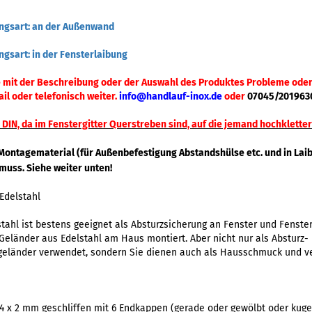
ungsart: an der Außenwand
ngsart: in der Fensterlaibung
ie mit der Beschreibung oder der Auswahl des Produktes Probleme oder
il oder telefonisch weiter.
info@handlauf-inox.de
oder
07045/201963
DIN, da im Fenstergitter Querstreben sind, auf die jemand hochkletter
 Montagematerial (für Außenbefestigung Abstandshülse etc. und in Lai
muss. Siehe weiter unten!
 Edelstahl
stahl ist bestens geeignet als Absturzsicherung an Fenster und Fenste
 Geländer aus Edelstahl am Haus montiert. Aber nicht nur als Absturz
geländer verwendet, sondern Sie dienen auch als Hausschmuck und v
2,4 x 2 mm geschliffen mit 6 Endkappen (gerade oder gewölbt oder kuge