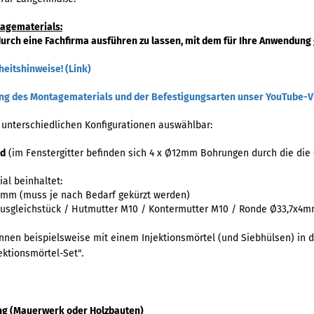
agematerials:
urch eine Fachfirma ausführen zu lassen, mit dem für Ihre Anwendung
heitshinweise! (Link)
rung des Montagematerials und der Befestigungsarten unser YouTube-V
 unterschiedlichen Konfigurationen auswählbar:
nd
(im Fenstergitter befinden sich 4 x Ø12mm Bohrungen durch die di
l beinhaltet:
0mm (muss je nach Bedarf gekürzt werden)
Ausgleichstück / Hutmutter M10 / Kontermutter M10 / Ronde Ø33,7x4
nnen beispielsweise mit einem Injektionsmörtel (und Siebhülsen) in 
ektionsmörtel-Set".
ng (Mauerwerk oder Holzbauten)