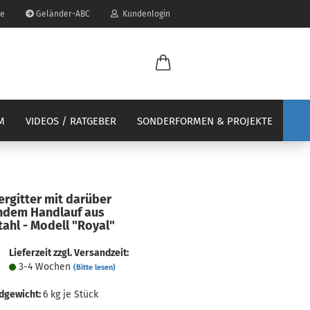
se
Geländer-ABC
Kundenlogin
il
M
VIDEOS / RATGEBER
SONDERFORMEN & PROJEKTE
wort
ergitter mit darüber
erstellen
ndem Handlauf aus
tahl - Modell "Royal"
ort vergessen?
Lieferzeit zzgl. Versandzeit:
3-4 Wochen
(Bitte lesen)
dgewicht:
6
kg je Stück